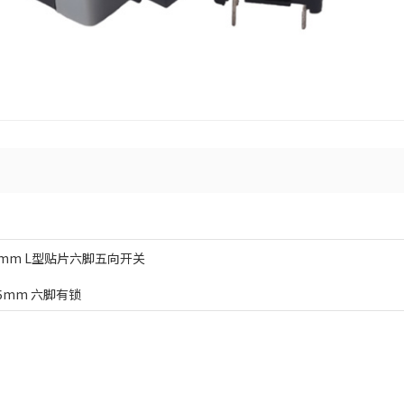
6mm L型贴片六脚五向开关
.5mm 六脚有锁