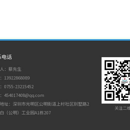
系电话
人：蔡先生
13922868089
0755-23215452
454017408@qq.com
地址：深圳市光明区公明街道上村社区别墅路2
关注二
白（公明）工业园A1栋207